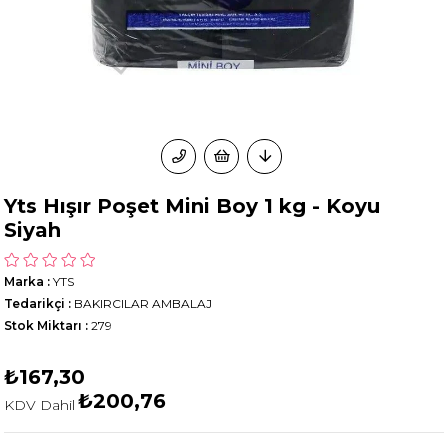
Yts Hışır Poşet Mini Boy 1 kg - Koyu
Siyah
Marka
:
YTS
Tedarikçi
:
BAKIRCILAR AMBALAJ
Stok Miktarı
:
279
₺167,30
₺200,76
KDV Dahil