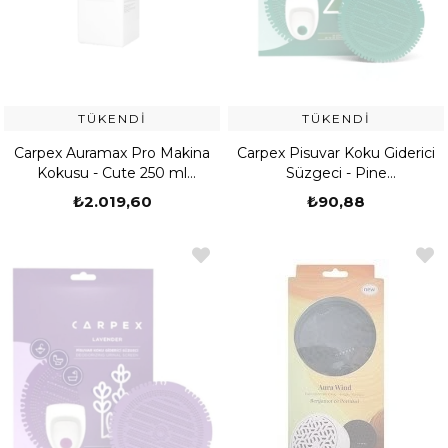
TÜKENDI
TÜKENDI
Carpex Auramax Pro Makina
Carpex Pisuvar Koku Giderici
Kokusu - Cute 250 ml
Süzgeci - Pine
(539907250001)
(529904110001)
₺2.019,60
₺90,88