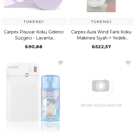
TÜKENDI
TÜKENDI
Carpex Pisuvar Koku Giderici
Carpex Aura Wind Fanlı Koku
Süzgeci - Lavanta
Makinesi Siyah + Yedek
(529904110001)
Kokulu Tropikal Delist
₺90,88
₺522,57
(529203040001)