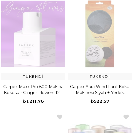
TÜKENDI
TÜKENDI
Carpex Maxx Pro 600 Makina
Carpex Aura Wind Fanlı Koku
Kokusu - Ginger Flowers 120
Makinesi Siyah + Yedek
ml (539908050001)
Kokulu Bergomat & Portakal
₺1.211,76
₺522,57
Delist (529203040001)