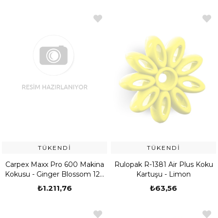
TÜKENDI
TÜKENDI
Carpex Maxx Pro 600 Makina
Rulopak R-1381 Air Plus Koku
Kokusu - Ginger Blossom 120
Kartuşu - Limon
ml (539908050001)
₺1.211,76
₺63,56