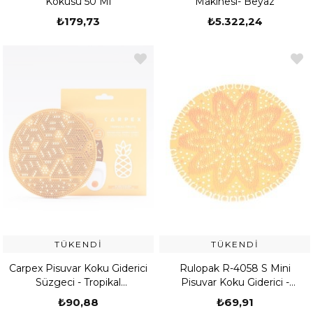
Kokusu 50 Ml
Makinesi- Beyaz
₺179,73
₺5.322,24
TÜKENDI
TÜKENDI
Carpex Pisuvar Koku Giderici
Rulopak R-4058 S Mini
Süzgeci - Tropikal
Pisuvar Koku Giderici -
(529904110001)
Mango
₺90,88
₺69,91