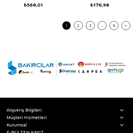
(539907220001)
₺568,01
₺176,98
1
2
3
...
6
>
Alışveriş Bilgileri
Müşteri Hizmetleri
Kurumsal
E-BÜLTEN KAYIT