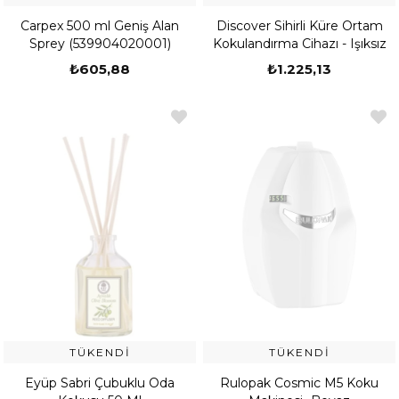
Carpex 500 ml Geniş Alan
Discover Sihirli Küre Ortam
Sprey (539904020001)
Kokulandırma Cihazı - Işıksız
₺605,88
₺1.225,13
TÜKENDI
TÜKENDI
Eyüp Sabri Çubuklu Oda
Rulopak Cosmic M5 Koku