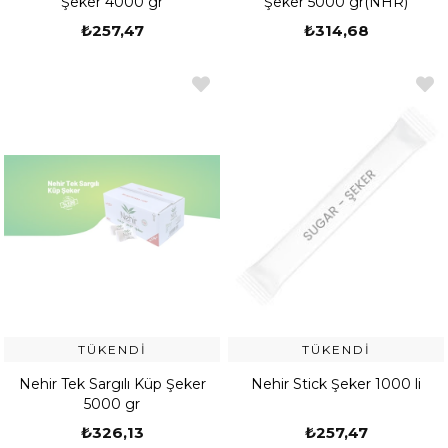
Şeker 4000 gr
Şeker 5000 gr(NHR)
₺257,47
₺314,68
TÜKENDI
TÜKENDI
Nehir Tek Sargılı Küp Şeker
Nehir Stick Şeker 1000 li
5000 gr
₺326,13
₺257,47