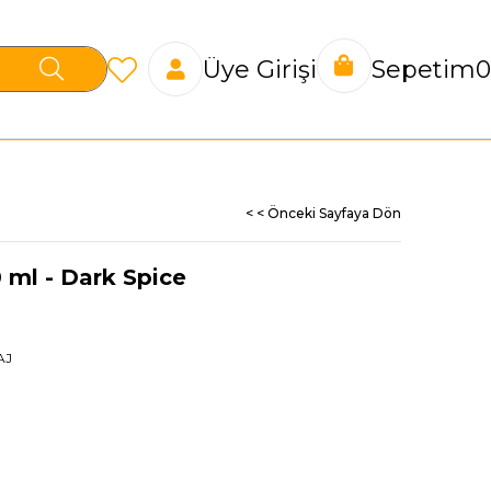
Üye Girişi
Sepetim
0
< < Önceki Sayfaya Dön
 ml - Dark Spice
AJ