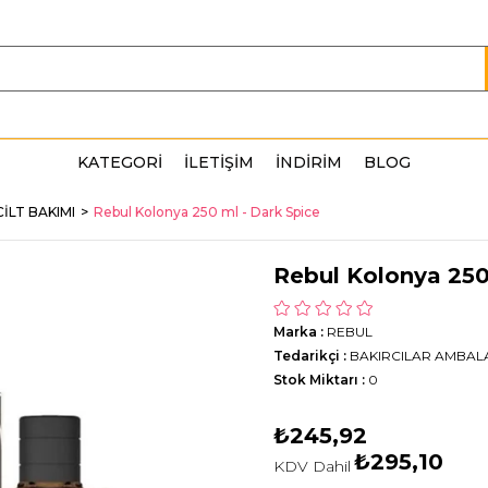
KATEGORİ
İLETİŞİM
İNDİRİM
BLOG
CİLT BAKIMI
Rebul Kolonya 250 ml - Dark Spice
Rebul Kolonya 250
Marka
:
REBUL
Tedarikçi
:
BAKIRCILAR AMBAL
Stok Miktarı
:
0
₺245,92
₺295,10
KDV Dahil